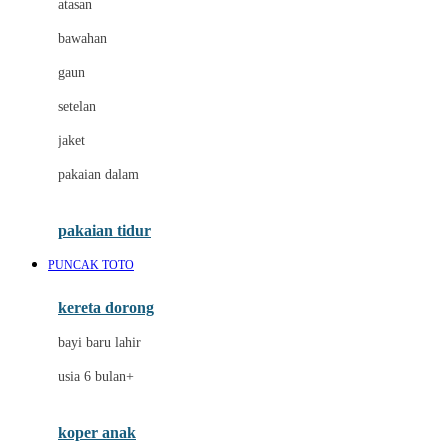
atasan
Cybex
bawahan
D
gaun
Dae Organics
setelan
Docare
jaket
Doona
pakaian dalam
Down To Earth
Drew
pakaian tidur
Dr. Browns
PUNCAK TOTO
E
kereta dorong
ELC
bayi baru lahir
Ergobaby
usia 6 bulan+
Expert Care
koper anak
Ezyroller