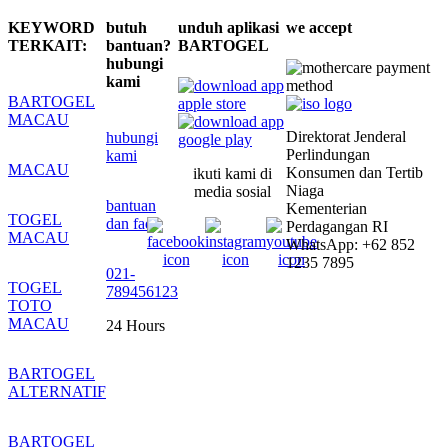
KEYWORD
butuh
unduh aplikasi
we accept
TERKAIT:
bantuan?
BARTOGEL
hubungi
kami
BARTOGEL
MACAU
Direktorat Jenderal
hubungi
Perlindungan
kami
MACAU
Konsumen dan Tertib
ikuti kami di
Niaga
media sosial
bantuan
Kementerian
TOGEL
dan faq
Perdagangan RI
MACAU
WhatsApp: +62 852
1235 7895
021-
TOGEL
789456123
TOTO
MACAU
24 Hours
BARTOGEL
ALTERNATIF
BARTOGEL