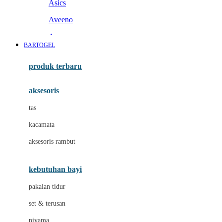
Asics
Aveeno
Awan
BARTOGEL
Azetabio
produk terbaru
B
aksesoris
Baabaasheepz
tas
Babiators
kacamata
Baby Dove
aksesoris rambut
Baby Jogger
Baby Rovega
kebutuhan bayi
Babybee
pakaian tidur
Banana Boat
set & terusan
Banz
piyama