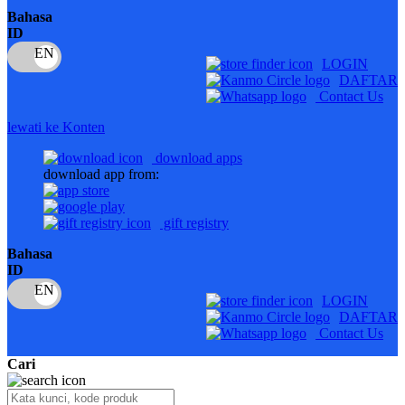
Bahasa
Puma
ID
Pureats
LOGIN
DAFTAR
Q
Contact Us
lewati ke Konten
QV Baby
download apps
R
download app from:
Real Shades
gift registry
Red Castle
Bahasa
Ribbon Madness
ID
LOGIN
S
DAFTAR
Contact Us
Sebamed
Cari
Silver Cross
Simply Idea