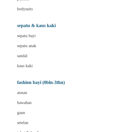
Barbie
bodysuits
Beaba
Beauty Barn
sepatu & kaus kaki
Bio Oil
sepatu bayi
Biolane
sepatu anak
Bite Fighters
sandal
Bizzi Growin
kaus kaki
Blackmores
fashion bayi (0bln-3thn)
Blooming Marvellous
atasan
Bonnels
bawahan
Bravado
gaun
Bruder
setelan
Brush Baby