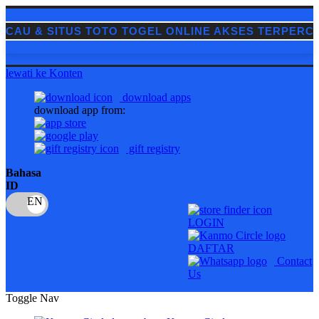
U & SITUS TOTO TOGEL ONLINE AKSES TERPERCAYA
lewati ke Konten
download apps
download app from:
gift registry
Bahasa
ID
LOGIN
DAFTAR
Contact
Us
Toggle Nav