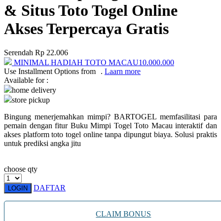
& Situs Toto Togel Online
Trunki
Akses Terpercaya Gratis
Tutti Bambini
Twistshake
Serendah
Rp 22.006
MINIMAL HADIAH TOTO MACAU
10.000.000
TY Toys
Use Installment Options from
.
Laarn more
Available for :
U
home delivery
store pickup
Bingung menerjemahkan mimpi? BARTOGEL memfasilitasi para
pemain dengan fitur Buku Mimpi Togel Toto Macau interaktif dan
V
akses platform toto togel online tanpa dipungut biaya. Solusi praktis
untuk prediksi angka jitu
Veja
Vitaflow
choose qty
Vtech
DAFTAR
LOGIN
W
CLAIM BONUS
Waterland